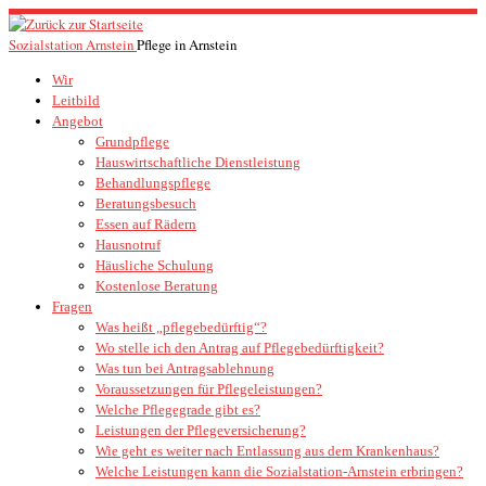
Zum
Inhalt
Sozialstation Arnstein
Pflege in Arnstein
springen
Wir
Leitbild
Angebot
Grundpflege
Hauswirtschaftliche Dienstleistung
Behandlungspflege
Beratungsbesuch
Essen auf Rädern
Hausnotruf
Häusliche Schulung
Kostenlose Beratung
Fragen
Was heißt „pflegebedürftig“?
Wo stelle ich den Antrag auf Pflegebedürftigkeit?
Was tun bei Antragsablehnung
Voraussetzungen für Pflegeleistungen?
Welche Pflegegrade gibt es?
Leistungen der Pflegeversicherung?
Wie geht es weiter nach Entlassung aus dem Krankenhaus?
Welche Leistungen kann die Sozialstation-Arnstein erbringen?