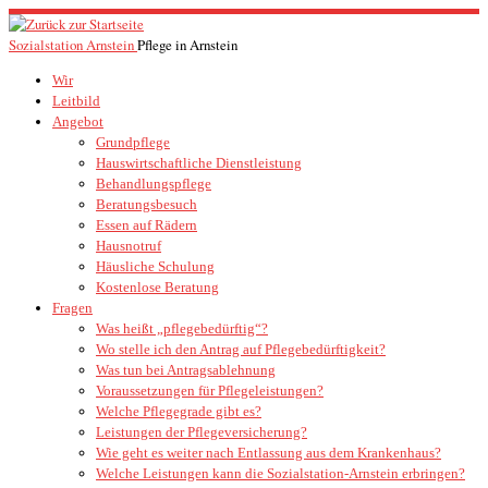
Zum
Inhalt
Sozialstation Arnstein
Pflege in Arnstein
springen
Wir
Leitbild
Angebot
Grundpflege
Hauswirtschaftliche Dienstleistung
Behandlungspflege
Beratungsbesuch
Essen auf Rädern
Hausnotruf
Häusliche Schulung
Kostenlose Beratung
Fragen
Was heißt „pflegebedürftig“?
Wo stelle ich den Antrag auf Pflegebedürftigkeit?
Was tun bei Antragsablehnung
Voraussetzungen für Pflegeleistungen?
Welche Pflegegrade gibt es?
Leistungen der Pflegeversicherung?
Wie geht es weiter nach Entlassung aus dem Krankenhaus?
Welche Leistungen kann die Sozialstation-Arnstein erbringen?