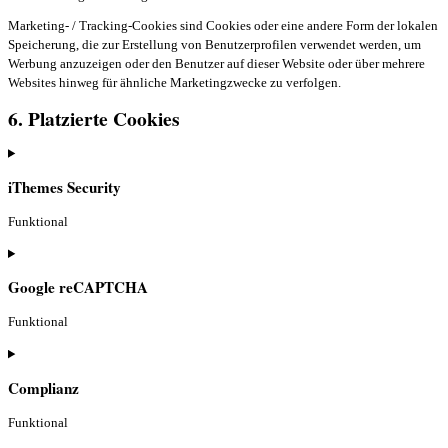
Marketing- / Tracking-Cookies sind Cookies oder eine andere Form der lokalen
Speicherung, die zur Erstellung von Benutzerprofilen verwendet werden, um
Werbung anzuzeigen oder den Benutzer auf dieser Website oder über mehrere
Websites hinweg für ähnliche Marketingzwecke zu verfolgen.
6. Platzierte Cookies
iThemes Security
Funktional
Consent
to
Google reCAPTCHA
service
ithemes-
Funktional
security
Consent
to
Complianz
service
google-
Funktional
recaptcha